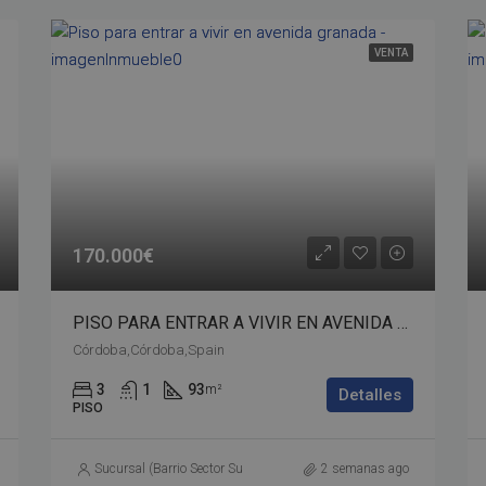
VENTA
170.000€
PISO PARA ENTRAR A VIVIR EN AVENIDA GRANADA – bp02-00534
Córdoba,Córdoba,Spain
3
1
93
m²
Detalles
PISO
Sucursal (Barrio Sector Sur)
2 semanas ago