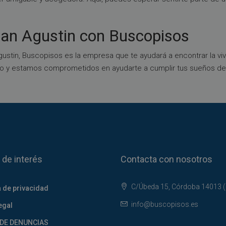
San Agustin con Buscopisos
ustin, Buscopisos es la empresa que te ayudará a encontrar la vi
o y estamos comprometidos en ayudarte a cumplir tus sueños de 
 de interés
Contacta con nosotros
C/Úbeda 15, Córdoba 14013 
a de privacidad
info@buscopisos.es
egal
DE DENUNCIAS