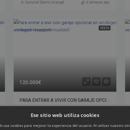
Sucursal (Barrio Arcangel y Fuensanta)
3 semanas ago
VENTA
120.000€
PARA ENTRAR A VIVIR CON GARAJE OPCIONAL EN ARCÁNGEL – bp02-00487
Córdoba,Córdoba,Spain
Ese sitio web utiliza cookies
2
1
77
m²
Detalles
PISO
eb usa cookies para mejorar la experiencia del usuario. Al utilizar nuestro sit