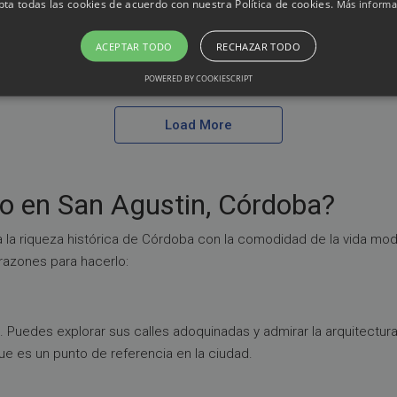
pta todas las cookies de acuerdo con nuestra Política de cookies.
Más informa
Sucursal (Barrio Arcangel y Fuensanta)
4 meses ago
ACEPTAR TODO
RECHAZAR TODO
POWERED BY COOKIESCRIPT
Load More
o en San Agustin, Córdoba?
 la riqueza histórica de Córdoba con la comodidad de la vida mo
 razones para hacerlo:
. Puedes explorar sus calles adoquinadas y admirar la arquitectura 
ue es un punto de referencia en la ciudad.