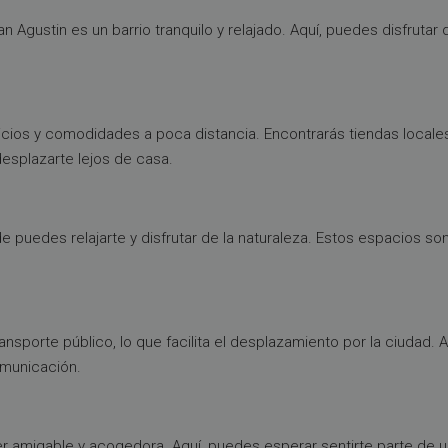
Agustin es un barrio tranquilo y relajado. Aquí, puedes disfrutar de
cios y comodidades a poca distancia. Encontrarás tiendas locale
desplazarte lejos de casa.
 puedes relajarte y disfrutar de la naturaleza. Estos espacios son
sporte público, lo que facilita el desplazamiento por la ciudad. 
omunicación.
 amigable y acogedora. Aquí, puedes esperar sentirte parte de un