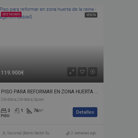
DESTACADO
VENTA
119.900€
PISO PARA REFORMAR EN ZONA HUERTA DE LA REINA – bp02-00535
Córdoba,Córdoba,Spain
3
1
76
m²
Detalles
PISO
Sucursal (Barrio Sector Sur)
2 semanas ago