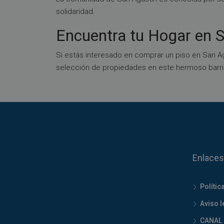
solidaridad.
Encuentra tu Hogar en 
Si estás interesado en comprar un piso en San Ag
selección de propiedades en este hermoso barri
Enlaces
Polític
Aviso l
CANAL 