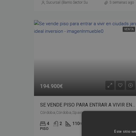
Sucursal (Barrio Sector Sur)
3 semanas ago
VENTA
194.900€
SE VENDE PISO PARA ENTRAR A VIVIR EN CIUDADS JARDIN IDEAL INVERSION – bp02-00527
Córdoba,Córdoba,Spain
4
2
110
m²
Detalles
PISO
Este sitio w