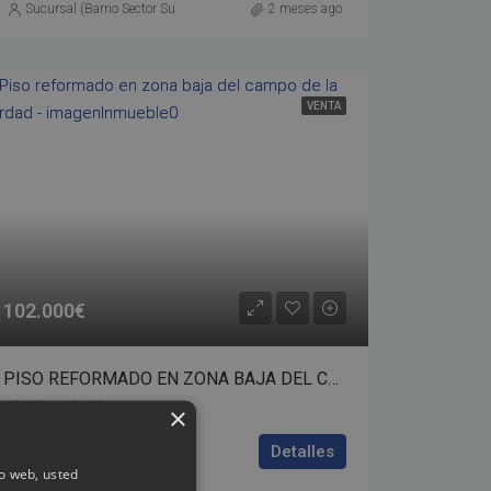
Sucursal (Barrio Sector Sur)
2 meses ago
VENTA
102.000€
PISO REFORMADO EN ZONA BAJA DEL CAMPO DE LA VERDAD – bp01-00287
Córdoba,Córdoba,Spain
×
3
1
65
m²
Detalles
PISO
io web, usted