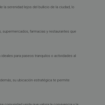
 la serenidad lejos del bullicio de la ciudad, lo
s, supermercados, farmacias y restaurantes que
 ideales para paseos tranquilos o actividades al
Además, su ubicación estratégica te permite
a comunidad unida que valora la convivencia y la