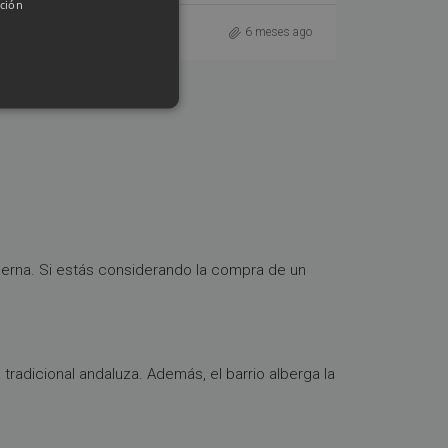
ción
Sucursal (Barrio Arcangel y Fuensanta)
6 meses ago
derna. Si estás considerando la compra de un
tradicional andaluza. Además, el barrio alberga la