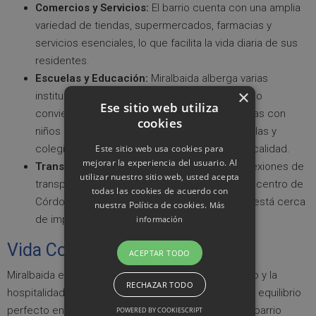
Comercios y Servicios:
El barrio cuenta con una amplia
variedad de tiendas, supermercados, farmacias y
servicios esenciales, lo que facilita la vida diaria de sus
residentes.
Escuelas y Educación:
Miralbaida alberga varias
×
instituciones educativas de renombre, lo que lo
Ese sitio web utiliza
convierte en una excelente opción para familias con
cookies
niños en edad escolar. La proximidad a escuelas y
Este sitio web usa cookies para
colegios facilita el acceso a la educación de calidad.
mejorar la experiencia del usuario. Al
Transporte:
El barrio cuenta con buenas conexiones de
utilizar nuestro sitio web, usted acepta
transporte público, lo que facilita el acceso al centro de
todas las cookies de acuerdo con
Córdoba y otras áreas de la ciudad. Además, está cerca
nuestra Política de cookies.
Más
de importantes vías de comunicación.
información
Vida Comunitaria
ACEPTAR TODO
Miralbaida es conocido por su ambiente comunitario y la
RECHAZAR TODO
hospitalidad de sus residentes. Aquí encontrarás un equilibrio
perfecto entre la vida urbana y la tranquilidad de un barrio
POWERED BY COOKIESCRIPT