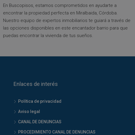
En Buscopisos, estamos comprometidos en ayudarte a
encontrar la propiedad perfecta en Miralbaida, Córdoba.
Nuestro equipo de expertos inmobiliarios te guiará a través de
las opciones disponibles en este encantador barrio para que
puedas encontrar la vivienda de tus sueños.
Enlaces de interés
Política de privacidad
Aviso legal
CANAL DE DENUNCIAS
PROCEDIMIENTO CANAL DE DENUNCIAS