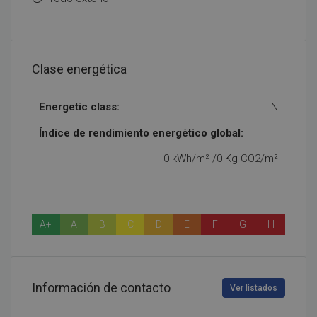
Clase energética
Energetic class:
N
Índice de rendimiento energético global:
0 kWh/m² /0 Kg CO2/m²
A+
A
B
C
D
E
F
G
H
Información de contacto
Ver listados