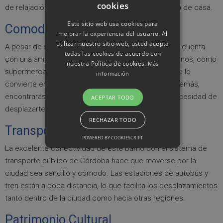
cookies
de relajación en la naturaleza sin alejarte demasiado de casa.
Este sitio web usa cookies para
Comodidades y Servicios
mejorar la experiencia del usuario. Al
utilizar nuestro sitio web, usted acepta
A pesar de su ambiente tranquilo, Barrio Del Naranjo cuenta
todas las cookies de acuerdo con
con una amplia gama de servicios esenciales cercanos, como
nuestra Política de cookies.
Más
supermercados, centros de salud y escuelas, lo que lo
información
convierte en un lugar muy conveniente para vivir. Además,
encontrarás una variada oferta gastronómica sin necesidad de
ACEPTAR TODO
desplazarte lejos.
RECHAZAR TODO
Transporte Accesible
POWERED BY COOKIESCRIPT
La excelente conectividad de este barrio con el sistema de
transporte público de Córdoba hace que moverse por la
ciudad sea sencillo y cómodo. Las estaciones de autobús y
tren están a poca distancia, lo que facilita los desplazamientos
tanto dentro de la ciudad como hacia otras regiones.
Patrimonio Cultural